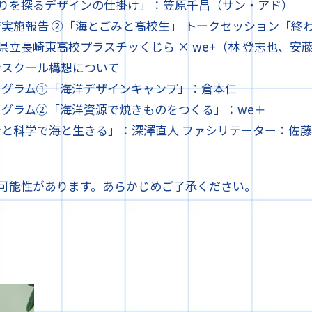
りを探るデザインの仕掛け」：笠原千昌（サン・アド）
教育実施報告 ②「海とごみと高校生」 トークセッション「
県立長崎東高校プラスチッくじら × we+（林 登志也、安
インスクール構想について
プログラム①「海洋デザインキャンプ」：倉本仁
プログラム②「海洋資源で焼きものをつくる」：we＋
インと科学で海と生きる」：深澤直人 ファシリテーター：佐藤久
可能性があります。あらかじめご了承ください。