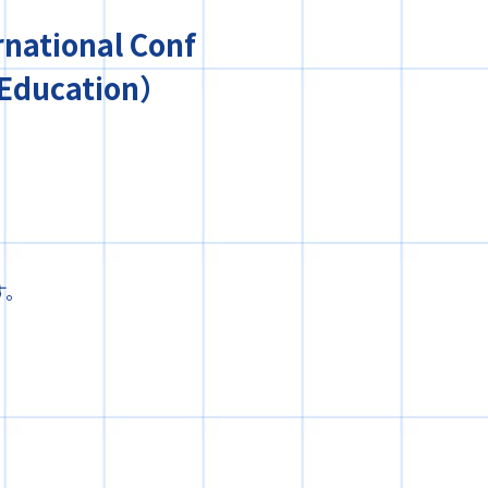
tional Conf
：Education）
す。