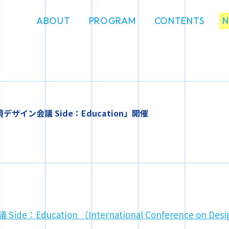
ABOUT
PROGRAM
CONTENTS
ン会議 Side：Education」開催
ducation （International Conference on Design