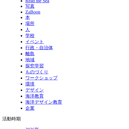
Read the Sea
写真
ZaBoon
本
場所
人
学校
イベント
行政・自治体
離島
地域
探究学習
ものづくり
ワークショップ
環境
デザイン
海洋教育
海洋デザイン教育
企業
活動時期