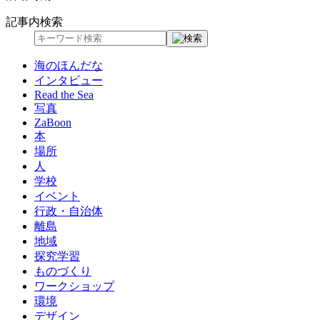
記事内検索
海のほんだな
インタビュー
Read the Sea
写真
ZaBoon
本
場所
人
学校
イベント
行政・自治体
離島
地域
探究学習
ものづくり
ワークショップ
環境
デザイン