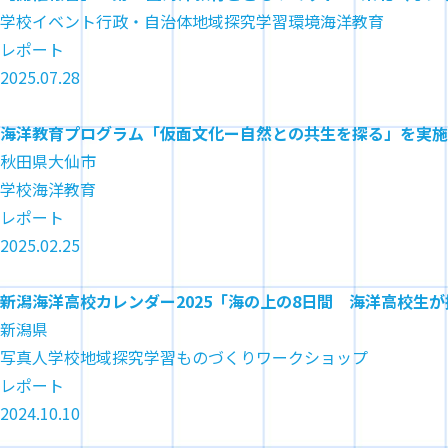
学校
イベント
行政・自治体
地域
探究学習
環境
海洋教育
レポート
2025.07.28
海洋教育プログラム「仮面文化ー自然との共生を探る」を実施
秋田県大仙市
学校
海洋教育
レポート
2025.02.25
新潟海洋高校カレンダー2025「海の上の8日間 海洋高校生が撮
新潟県
写真
人
学校
地域
探究学習
ものづくり
ワークショップ
レポート
2024.10.10