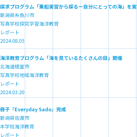
探求プログラム「乗船実習から探るー自分にとっての海」を実
新潟県糸魚川市
写真
学校
探究学習
海洋教育
レポート
2024.08.05
海洋教育プログラム「海を見ているたくさんの目」開催
北海道根室市
写真
学校
地域
海洋教育
レポート
2024.03.20
冊子『Everyday Sado』完成
新潟県佐渡市
本
学校
海洋教育
レポート