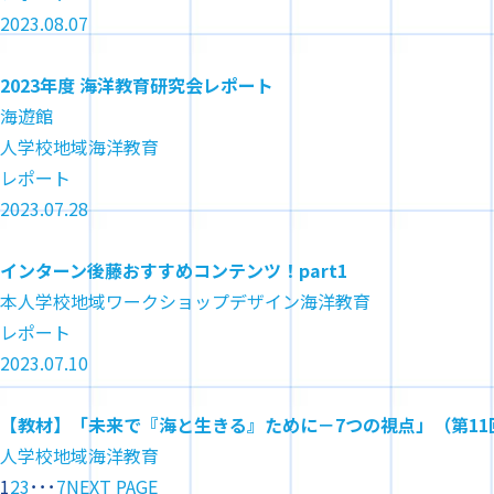
2023.08.07
2023年度 海洋教育研究会レポート
海遊館
人
学校
地域
海洋教育
レポート
2023.07.28
インターン後藤おすすめコンテンツ！part1
本
人
学校
地域
ワークショップ
デザイン
海洋教育
レポート
2023.07.10
【教材】「未来で『海と生きる』ために－7つの視点」（第11回
人
学校
地域
海洋教育
1
2
3
･･･
7
NEXT PAGE