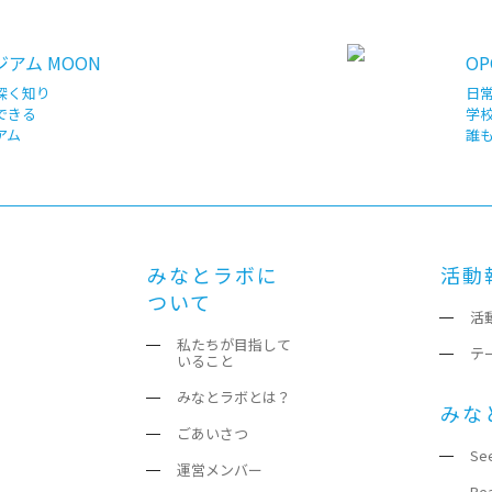
アム MOON
OP
深く知り
日
できる
学
アム
誰
みなとラボに
活動
ついて
活
私たちが目指して
テ
いること
みなとラボとは？
みな
ごあいさつ
Se
運営メンバー
Re