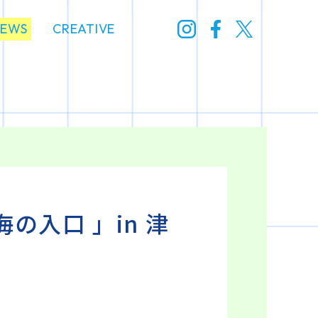
NEWS
CREATIVE
海の入口 」in 津