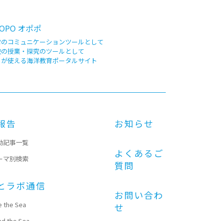
OPO オポポ
常のコミュニケーションツールとして
校の授業・探究のツールとして
もが使える海洋教育ポータルサイト
報告
お知らせ
動記事一覧
よくあるご
ーマ別検索
質問
とラボ通信
お問い合わ
e the Sea
せ
ad the Sea