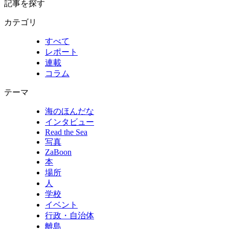
記事を探す
カテゴリ
すべて
レポート
連載
コラム
テーマ
海のほんだな
インタビュー
Read the Sea
写真
ZaBoon
本
場所
人
学校
イベント
行政・自治体
離島