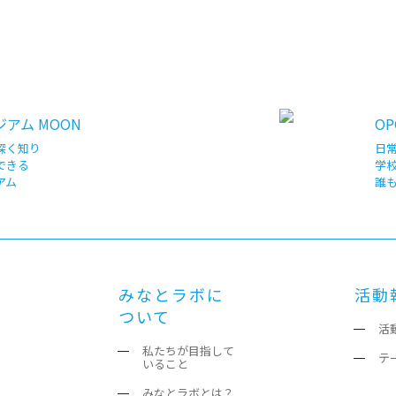
アム MOON
OP
深く知り
日
できる
学
アム
誰
みなとラボに
活動
ついて
活
私たちが目指して
テ
いること
みなとラボとは？