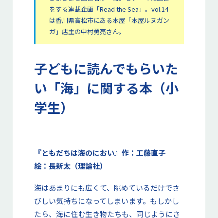
をする連載企画「Read the Sea」。vol.14
は香川県高松市にある本屋「本屋ルヌガン
ガ」店主の中村勇亮さん。
子どもに読んでもらいた
い「海」に関する本
（小
学生）
『ともだちは海のにおい』作：工藤直子
絵：長新太（理論社）
海はあまりにも広くて、眺めているだけでさ
びしい気持ちになってしまいます。もしかし
たら、海に住む生き物たちも、同じようにさ