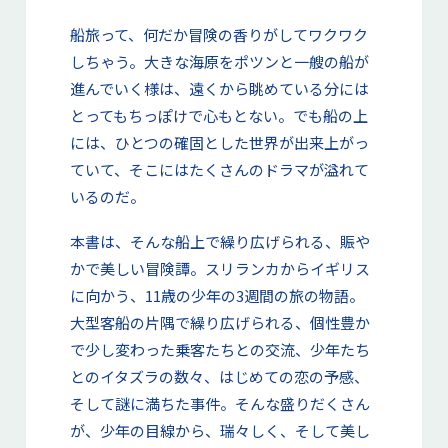
船旅って、何だか冒険の香りがしてワクワク
しちゃう。大きな海原をポツンと一艘の船が
進んでいく様は、遠くから眺めている分には
とってもちっぽけで心もとない。でも船の上
には、ひとつの確固とした世界が出来上がっ
ていて、そこにはたくさんのドラマが溢れて
いるのだ。
本書は、そんな船上で繰り広げられる、賑や
かで美しい冒険譚。スリランカからイギリス
に向かう、11歳の少年の3週間の旅の物語。
大型客船の片隅で繰り広げられる、個性豊か
で少し変わった乗客たちとの交流、少年たち
とのイタズラの数々、はじめての恋の予感、
そして謎に満ちた事件。そんな盛りだくさん
が、少年の目線から、瑞々しく、そして美し