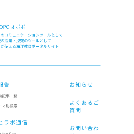
OPO オポポ
常のコミュニケーションツールとして
校の授業・探究のツールとして
もが使える海洋教育ポータルサイト
報告
お知らせ
動記事一覧
よくあるご
ーマ別検索
質問
とラボ通信
お問い合わ
e the Sea