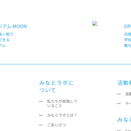
アム MOON
OP
深く知り
日
できる
学
アム
誰
みなとラボに
活動
ついて
活
私たちが目指して
テ
いること
みなとラボとは？
みな
ごあいさつ
Se