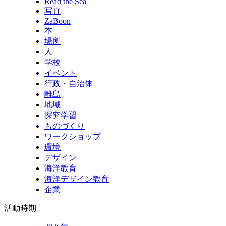
Read the Sea
写真
ZaBoon
本
場所
人
学校
イベント
行政・自治体
離島
地域
探究学習
ものづくり
ワークショップ
環境
デザイン
海洋教育
海洋デザイン教育
企業
活動時期