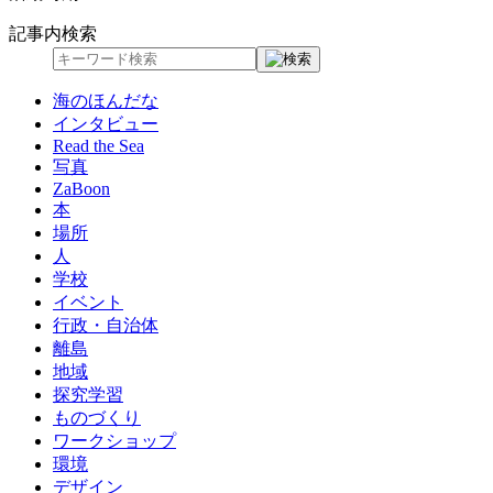
記事内検索
海のほんだな
インタビュー
Read the Sea
写真
ZaBoon
本
場所
人
学校
イベント
行政・自治体
離島
地域
探究学習
ものづくり
ワークショップ
環境
デザイン