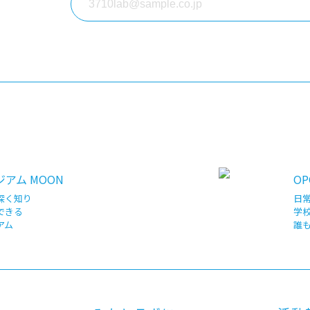
アム MOON
OP
深く知り
日
できる
学
アム
誰