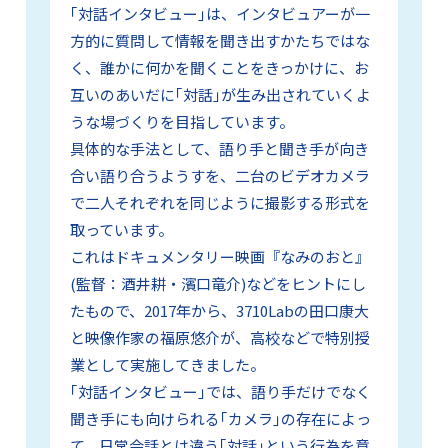
｢対話インタビュー｣は、インタビュアーが一
方的に質問して情報を聞き出すかたちではな
く、誰かに何かを聞くことをきっかけに、お
互いのあいだに｢対話｣が生み出されていくよ
うな場づくりを目指しています。
具体的な手法として、語り手と聞き手が向き
合い語り合うようすを、二台のビデオカメラ
で二人それぞれを同じように撮影する形式を
取っています。
これはドキュメンタリー映画『なみのおと』
(監督：酒井耕・濱口竜介)などをヒントにし
たもので、2017年から、3710Labの田口康大
と映像作家の福原悠介が、高校などで特別授
業として実施してきました。
｢対話インタビュー｣では、語り手だけでなく
聞き手にも向けられる｢カメラ｣の存在によっ
て、日常会話とは違う｢対話｣という行為を意