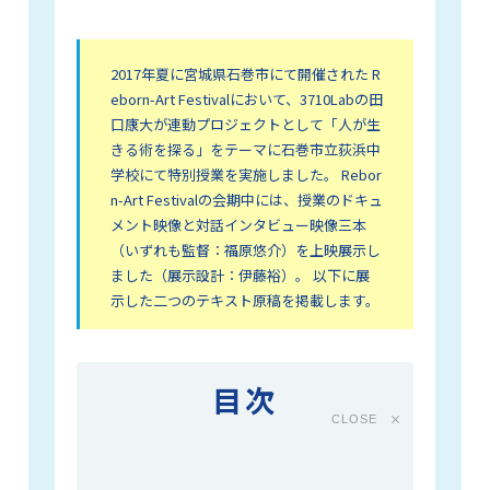
2017年夏に宮城県石巻市にて開催された R
eborn-Art Festivalにおいて、3710Labの田
口康大が連動プロジェクトとして「人が生
きる術を探る」をテーマに石巻市立荻浜中
学校にて特別授業を実施しました。 Rebor
n-Art Festivalの会期中には、授業のドキュ
メント映像と対話インタビュー映像三本
（いずれも監督：福原悠介）を上映展示し
ました（展示設計：伊藤裕）。 以下に展
示した二つのテキスト原稿を掲載します。
目次
CLOSE