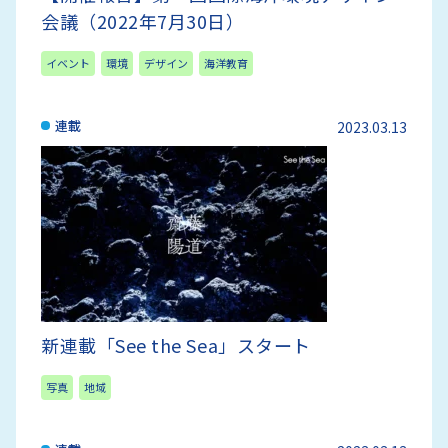
会議（2022年7月30日）
イベント
環境
デザイン
海洋教育
連載
2023.03.13
新連載「See the Sea」スタート
写真
地域