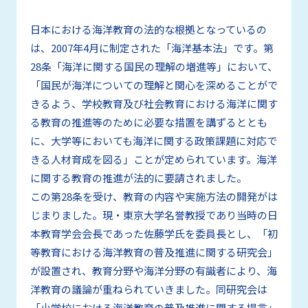
日本における海洋教育の法的な根拠となっているの
は、2007
年
4
月に制定された「海洋基本法」です。第
28条「海洋に関する国民の理解の増進等」において、
「国民が海洋についての理解と関心を深めることがで
きるよう、学校教育及び社会教育における海洋に関す
る教育の推進等のために必要な措置を講ずるととも
に、大学等においても海洋に関する政策課題に対応で
きる人材育成を図る」ことが定められています。海洋
に関する教育の推進が法的に要請されました。
この第28条を受け、教育の内容や実施方法の開発がは
じまりました。現・東京大学名誉教授であり当時の日
本教育学会会長であった佐藤学氏を委員長とし、「初
等教育における海洋教育の普及推進に関する研究会」
が設置され、教育分野や海洋分野の有識者により、海
洋教育の議論が重ねられていきました。同研究会は
「小学校における海洋教育の普及推進に関する提言」