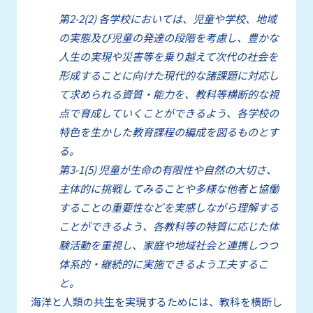
第2-2(2) 各学校においては、児童や学校、地域
の実態及び児童の発達の段階を考慮し、豊かな
人生の実現や災害等を乗り越えて次代の社会を
形成することに向けた現代的な諸課題に対応し
て求められる資質・能力を、教科等横断的な視
点で育成していくことができるよう、各学校の
特色を生かした教育課程の編成を図るものとす
る。
第3-1(5) 児童が生命の有限性や自然の大切さ、
主体的に挑戦してみることや多様な他者と協働
することの重要性などを実感しながら理解する
ことができるよう、各教科等の特質に応じた体
験活動を重視し、家庭や地域社会と連携しつつ
体系的・継続的に実施できるよう工夫するこ
と。
海洋と人類の共生を実現するためには、教科を横断し