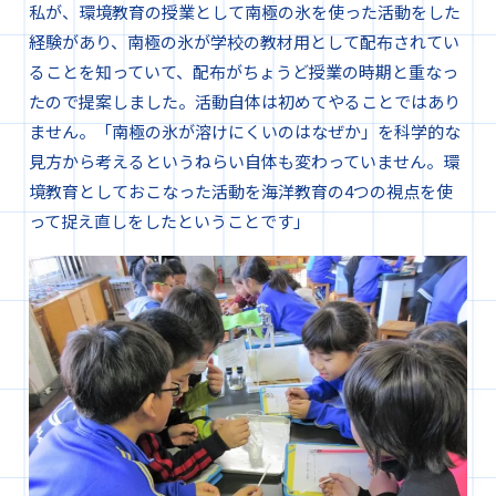
私が、環境教育の授業として南極の氷を使った活動をした
経験があり、南極の氷が学校の教材用として配布されてい
ることを知っていて、配布がちょうど授業の時期と重なっ
たので提案しました。活動自体は初めてやることではあり
ません。「南極の氷が溶けにくいのはなぜか」を科学的な
見方から考えるというねらい自体も変わっていません。環
境教育としておこなった活動を海洋教育の4つの視点を使
って捉え直しをしたということです」