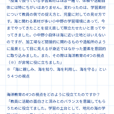
「授業で扱っている学習素材はほぼ一緒で、体験や活動自
体には特にちがいはありません。変わったのは、学習素材
について教員の側での捉え方と、児童に対しての見せ方で
す。海と関わる素材が多い小中野の学習環境にあって、今
までやってきたことを捉え直して際立たせたいと思ってや
ってきました。小中野小自体は海に近い立地とはいえない
のですが、加工場など間接的に関わるものや造船所のよう
に風景として目に見えるが身近ではなかった要素を意図的
に取り込みました。また、その際は海洋教育の4つの視点
（※）が非常に役に立ちました」
※ 「海に親しみ、海を知り、海を利用し、海を守る」とい
う４つの視点
―――海洋教育の4つの視点をどのように役立てたのですか？
「教員に活動の面白さと深みとのバランスを意識してもら
うために役立てました。学習の土台として、地元の海の学