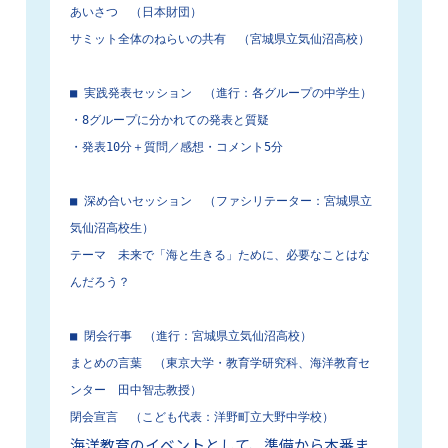
あいさつ　（日本財団）

サミット全体のねらいの共有　（宮城県立気仙沼高校）

■ 実践発表セッション　（進行：各グループの中学生）

・8グループに分かれての発表と質疑

・発表10分＋質問／感想・コメント5分

■ 深め合いセッション　（ファシリテーター：宮城県立
気仙沼高校生）

テーマ　未来で「海と生きる」ために、必要なことはな
んだろう？

■ 閉会行事　（進行：宮城県立気仙沼高校）

まとめの言葉　（東京大学・教育学研究科、海洋教育セ
ンター　田中智志教授）

閉会宣言　（こども代表：洋野町立大野中学校）
海洋教育のイベントとして、準備から本番ま