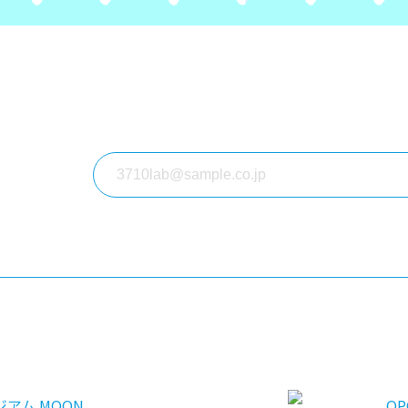
アム MOON
OP