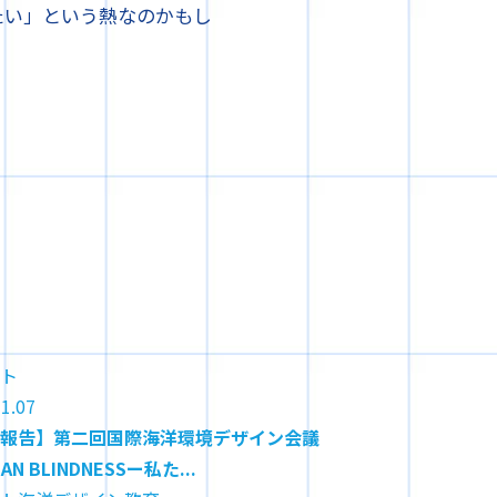
たい」という熱なのかもし
ト
コラム
1.07
2023.06.30
報告】第二回国際海洋環境デザイン会議
海洋環境デザインプ
AN BLINDNESSー私た...
環境
デザイン
海洋デ