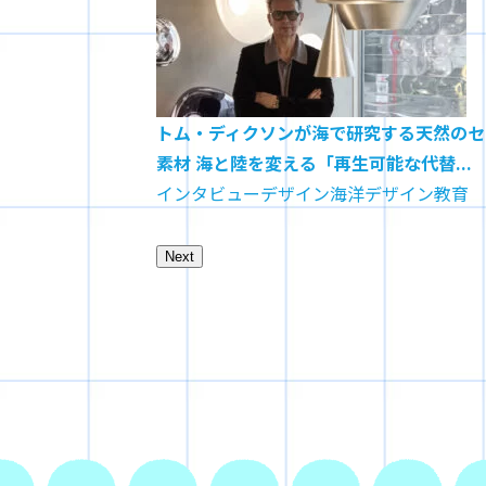
理由と新学習指導要
トム・ディクソンが海で研究する天然のセ
素材 海と陸を変える「再生可能な代替...
ザイン教育
インタビュー
デザイン
海洋デザイン教育
Next