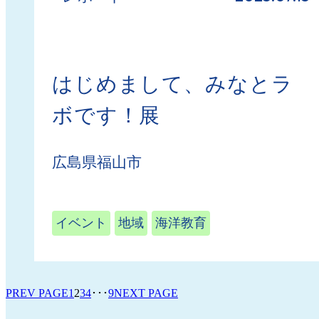
はじめまして、みなとラ
ボです！展
広島県福山市
イベント
地域
海洋教育
PREV PAGE
1
2
3
4
･･･
9
NEXT PAGE